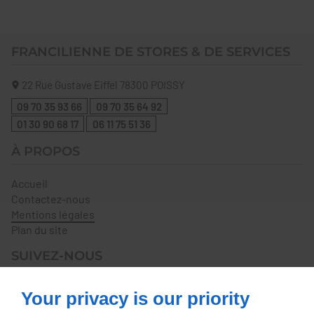
FRANCILIENNE DE STORES & DE SERVICES
22 Rue Gustave Eiffel
78300
POISSY
09 70 35 93 66
09 70 35 64 92
01 30 90 68 17
06 11 75 51 36
À PROPOS
Accueil
Contactez-nous
Mentions légales
Plan du site
SUIVEZ-NOUS
Your privacy is our priority