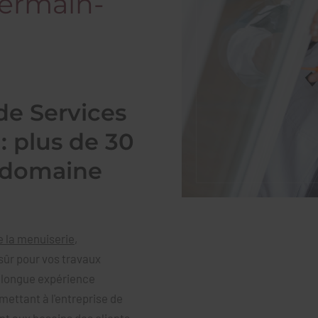
Germain-
de Services
: plus de 30
e domaine
e la menuiserie
,
sûr pour vos travaux
e longue expérience
ettant à l'entreprise de
t aux besoins des clients.