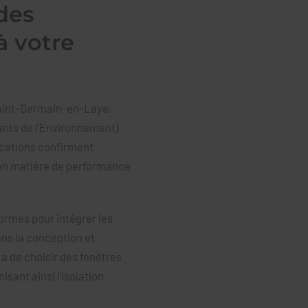
des
à votre
 Saint-Germain-en-Laye,
nts de l'Environnement)
ications confirment
en matière de performance
ormés pour intégrer les
ns la conception et
ra de choisir des fenêtres
sant ainsi l'isolation