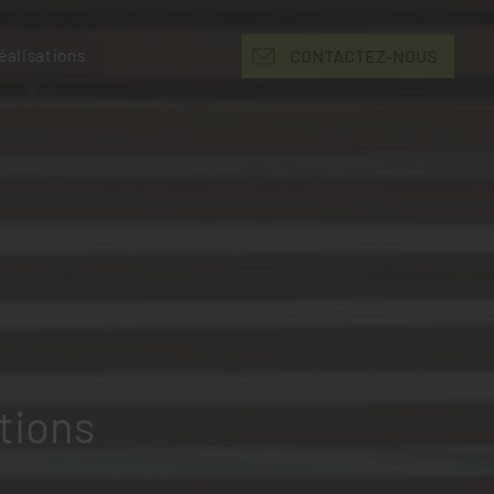
éalisations
CONTACTEZ-NOUS
tions