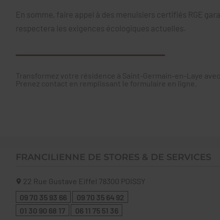
En somme, faire appel à des menuisiers certifiés RGE garan
respectera les exigences écologiques actuelles.
Transformez votre résidence à Saint-Germain-en-Laye avec 
Prenez contact en remplissant le formulaire en ligne.
FRANCILIENNE DE STORES & DE SERVICES
22 Rue Gustave Eiffel
78300
POISSY
09 70 35 93 66
09 70 35 64 92
01 30 90 68 17
06 11 75 51 36