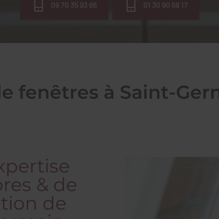
09 70 35 93 66
01 30 90 68 17
 de fenêtres à Saint-Ge
xpertise
ores & de
ation de